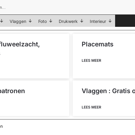
Vlaggen
Foto
Drukwerk
Interieur
 fluweelzacht,
Placemats
s
LEES MEER
patronen
Vlaggen : Gratis
LEES MEER
en