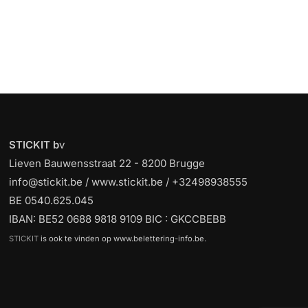
STICKIT b
v
Lieven Bauwensstraat 22 - 8200 Brugge
info@stickit.be / www.stickit.be / +32498938555
BE 0540.625.045
IBAN: BE52 0688 9818 9109 BIC : GKCCBEBB
STICKIT
is ook te vinden op www.belettering-info.be.