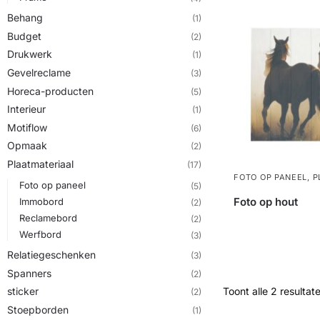
Behang
(1)
Budget
(2)
Drukwerk
(1)
Gevelreclame
(3)
Horeca-producten
(5)
Interieur
(1)
Motiflow
(6)
Opmaak
(2)
Plaatmateriaal
(17)
FOTO OP PANEEL
,
P
Foto op paneel
(5)
Foto op hout
Immobord
(2)
Reclamebord
(2)
Werfbord
(3)
Relatiegeschenken
(3)
Spanners
(2)
Toont alle 2 resultat
sticker
(2)
Stoepborden
(1)