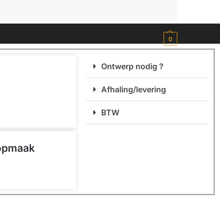
Zoeken
0
Ontwerp nodig ?
Afhaling/levering
BTW
 opmaak