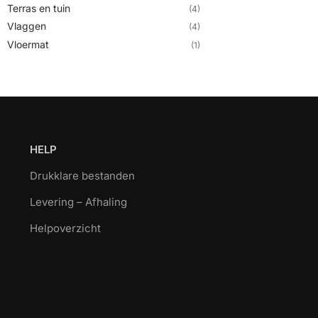
Terras en tuin
(4)
Vlaggen
(4)
Vloermat
(1)
HELP
Drukklare bestanden
Levering – Afhaling
Helpoverzicht