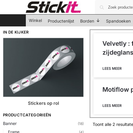
Winkel
Productenlijst
Borden
Spandoeken
IN DE KIJKER
Velvetly :
zijdeglan
LEES MEER
Motiflow 
Stickers op rol
LEES MEER
PRODUCTCATEGORIEËN
Banner
(18)
Toont alle 2 resultat
Frame
(4)