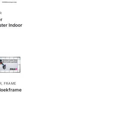
R
r
ster Indoor
R
,
FRAME
doekframe