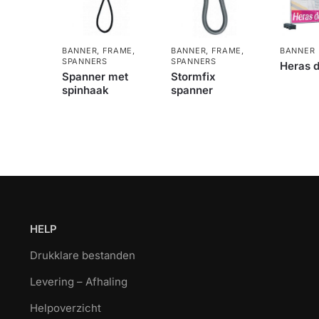
BANNER
,
FRAME
,
BANNER
,
FRAME
,
BANNER
SPANNERS
SPANNERS
Heras 
Spanner met
Stormfix
spinhaak
spanner
HELP
Drukklare bestanden
Levering – Afhaling
Helpoverzicht