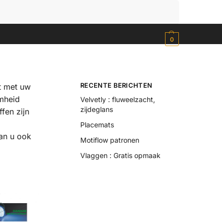
Zoeken
0
RECENTE BERICHTEN
t met uw
amheid
Velvetly : fluweelzacht,
zijdeglans
fen zijn
Placemats
kan u ook
Motiflow patronen
Vlaggen : Gratis opmaak