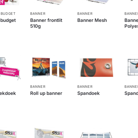
,
BUDGET
BANNER
BANNER
BANNE
 budget
Banner frontlit
Banner Mesh
Banne
510g
Polye
BANNER
BANNER
BANNE
ekdoek
Roll up banner
Spandoek
Span