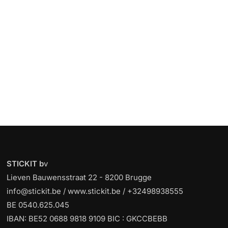
STICKIT b
v
Lieven Bauwensstraat 22 - 8200 Brugge
info@stickit.be / www.stickit.be / +32498938555
BE 0540.625.045
IBAN: BE52 0688 9818 9109 BIC : GKCCBEBB