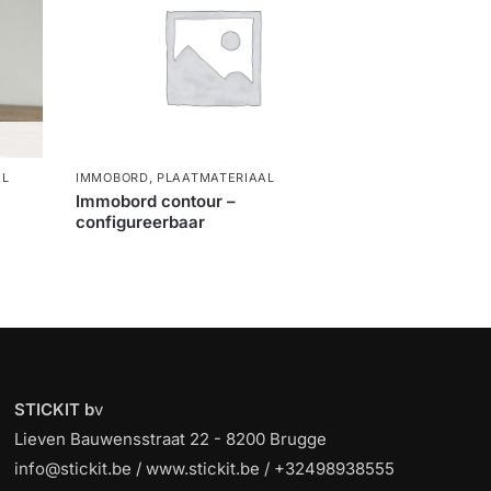
EL
IMMOBORD
,
PLAATMATERIAAL
Immobord contour –
configureerbaar
STICKIT b
v
Lieven Bauwensstraat 22 - 8200 Brugge
info@stickit.be / www.stickit.be / +32498938555