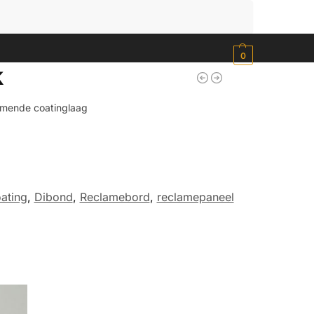
Zoeken
0
k
rmende coatinglaag
ating
,
Dibond
,
Reclamebord
,
reclamepaneel