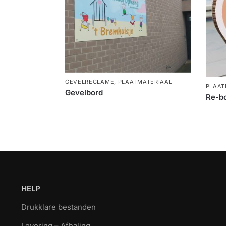
GEVELRECLAME
,
PLAATMATERIAAL
PLAAT
Gevelbord
Re-b
HELP
Drukklare bestanden
Levering – Afhaling