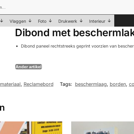
Vlaggen
Foto
Drukwerk
Interieur
Dibond met beschermla
Dibond paneel rechtstreeks geprint voorzien van besche
tmateriaal
,
Reclamebord
Tags:
beschermlaag
,
borden
,
co
en