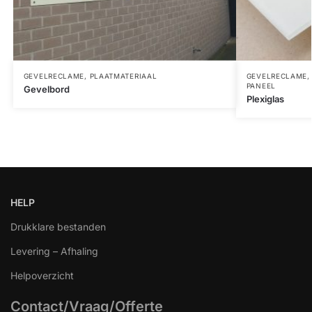
GEVELRECLAME
,
PLAATMATERIAAL
GEVELRECLAME
PANEEL
Gevelbord
Plexiglas
HELP
Drukklare bestanden
Levering – Afhaling
Helpoverzicht
Contact/Vraag/Offerte