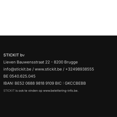
STICKIT b
v
Lieven Bauwensstraat 22 - 8200 Brugge
info@stickit.be / www.stickit.be / +32498938555
BE 0540.625.045
IBAN: BE52 0688 9818 9109 BIC : GKCCBEBB
STICKIT
is ook te vinden op www.belettering-info.be.