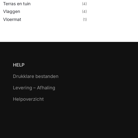
Terras en tuin
(4)
Vlaggen
(4)
Vloermat
(1)
HELP
Drukklare bestanden
Levering – Afhaling
Helpoverzicht