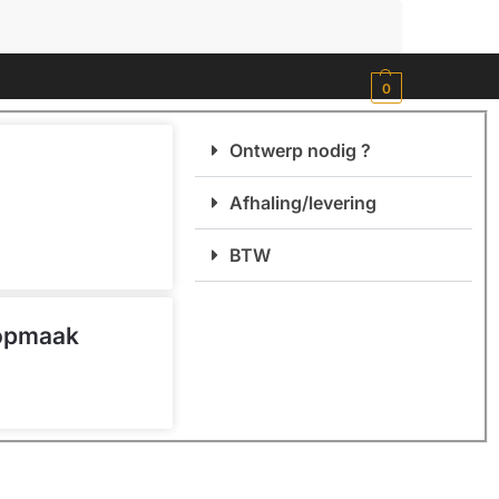
Zoeken
0
Ontwerp nodig ?
Afhaling/levering
BTW
 opmaak