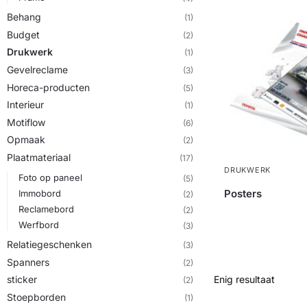
Behang
(1)
Budget
(2)
Drukwerk
(1)
Gevelreclame
(3)
Horeca-producten
(5)
Interieur
(1)
Motiflow
(6)
Opmaak
(2)
Plaatmateriaal
(17)
DRUKWERK
Foto op paneel
(5)
Posters
Immobord
(2)
Reclamebord
(2)
Werfbord
(3)
Relatiegeschenken
(3)
Spanners
(2)
Enig resultaat
sticker
(2)
Stoepborden
(1)