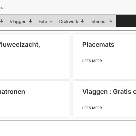
Vlaggen
Foto
Drukwerk
Interieur
 fluweelzacht,
Placemats
s
LEES MEER
patronen
Vlaggen : Gratis
LEES MEER