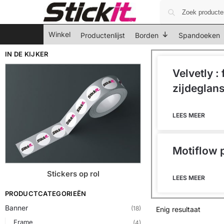
Winkel
Productenlijst
Borden
Spandoeken
IN DE KIJKER
Velvetly :
zijdeglan
LEES MEER
Motiflow 
Stickers op rol
LEES MEER
PRODUCTCATEGORIEËN
Banner
(18)
Enig resultaat
Frame
(4)