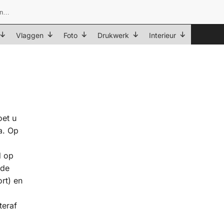
Vlaggen
Foto
Drukwerk
Interieur
oet u
a. Op
d op
 de
rt) en
teraf